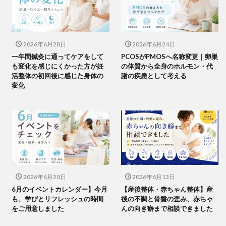
2026年6月28日
2026年6月24日
一年間鍼灸に通ってケアをして
PCOSがPMOSへ名称変更｜卵巣
も変化を感じにくかった方が妊
の体質から全身のホルモン・代
活整体の初回後に感じた身体の
謝の疾患として考える
変化
2026年6月20日
2026年6月13日
6月のイベントカレンダー】今月
【産後整体・赤ちゃん整体】産
も、学びとリフレッシュの時間
後の不調と骨盤の歪み、赤ちゃ
をご用意しました
んの向き癖まで相談できました