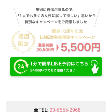
☎︎TEL:
03-6555-2968