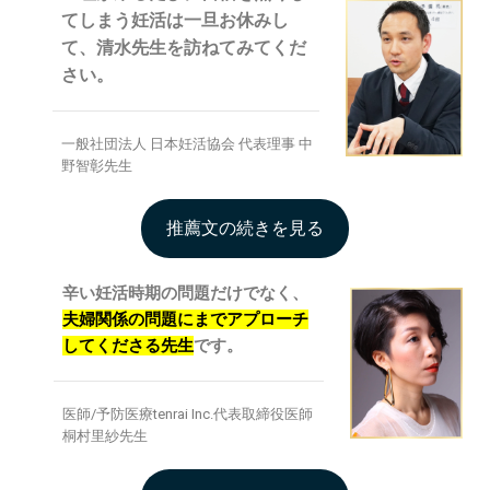
てしまう妊活は一旦お休みし
て、清水先生を訪ねてみてくだ
さい。
一般社団法人 日本妊活協会 代表理事 中
野智彰先生
推薦文の続きを見る
辛い妊活時期の問題だけでなく、
夫婦関係の問題にまでアプローチ
してくださる先生
です。
医師/予防医療tenrai Inc.代表取締役医師
桐村里紗先生