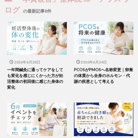
ログ
の最新記事8件
2026年6月28日
2026年6月24日
一年間鍼灸に通ってケアをして
PCOSがPMOSへ名称変更｜卵巣
も変化を感じにくかった方が妊
の体質から全身のホルモン・代
活整体の初回後に感じた身体の
謝の疾患として考える
変化