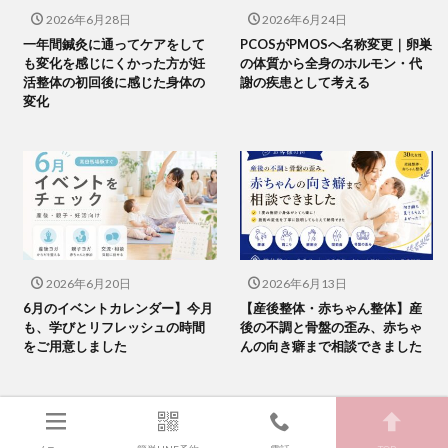
2026年6月28日
2026年6月24日
一年間鍼灸に通ってケアをして
PCOSがPMOSへ名称変更｜卵巣
も変化を感じにくかった方が妊
の体質から全身のホルモン・代
活整体の初回後に感じた身体の
謝の疾患として考える
変化
2026年6月20日
2026年6月13日
6月のイベントカレンダー】今月
【産後整体・赤ちゃん整体】産
も、学びとリフレッシュの時間
後の不調と骨盤の歪み、赤ちゃ
をご用意しました
んの向き癖まで相談できました