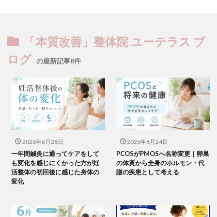
「本質改善」整体院 ユーテラス ブ
ログ
の最新記事8件
2026年6月28日
2026年6月24日
一年間鍼灸に通ってケアをして
PCOSがPMOSへ名称変更｜卵巣
も変化を感じにくかった方が妊
の体質から全身のホルモン・代
活整体の初回後に感じた身体の
謝の疾患として考える
変化