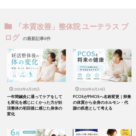
「本質改善」整体院 ユーテラス ブ
ログ
の最新記事8件
2026年6月28日
2026年6月24日
一年間鍼灸に通ってケアをして
PCOSがPMOSへ名称変更｜卵巣
も変化を感じにくかった方が妊
の体質から全身のホルモン・代
活整体の初回後に感じた身体の
謝の疾患として考える
変化