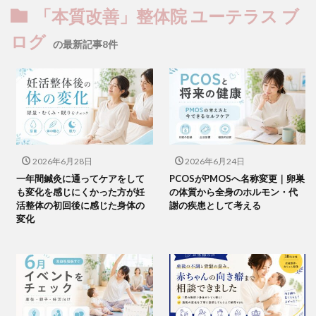
「本質改善」整体院 ユーテラス ブ
ログ
の最新記事8件
2026年6月28日
2026年6月24日
一年間鍼灸に通ってケアをして
PCOSがPMOSへ名称変更｜卵巣
も変化を感じにくかった方が妊
の体質から全身のホルモン・代
活整体の初回後に感じた身体の
謝の疾患として考える
変化