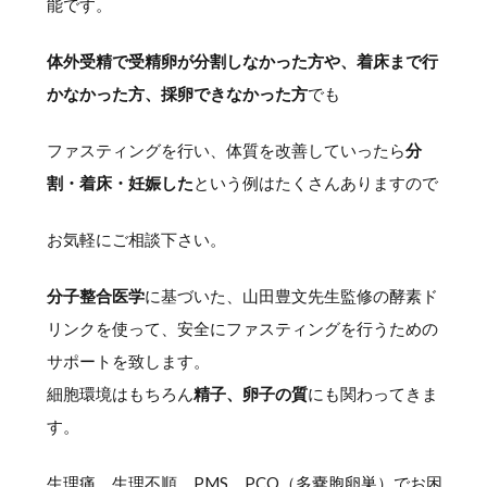
能です。
体外受精で受精卵が分割しなかった方や、着床まで行
かなかった方、採卵できなかった方
でも
ファスティングを行い、体質を改善していったら
分
割・着床・妊娠した
という例はたくさんありますので
お気軽にご相談下さい。
分子整合医学
に基づいた、山田豊文先生監修の酵素ド
リンクを使って、安全にファスティングを行うための
サポートを致します。
細胞環境はもちろん
精子、卵子の質
にも関わってきま
す。
生理痛、生理不順、PMS、PCO（多嚢胞卵巣）でお困