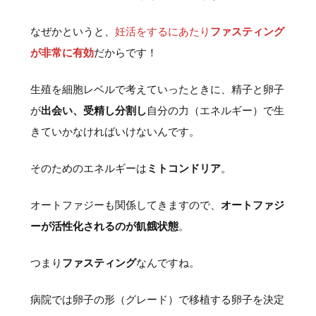
なぜかというと、
妊活をするにあたり
ファスティング
が非常に有効
だからです！
生殖を細胞レベルで考えていったときに、精子と卵子
が
出会い、受精し分割し
自分の力（エネルギー）で生
きていかなければいけないんです。
そのためのエネルギーは
ミトコンドリア
。
オートファジーも関係してきますので、
オートファジ
ーが活性化されるのが飢餓状態
。
つまり
ファスティング
なんですね。
病院では卵子の形（グレード）で移植する卵子を決定