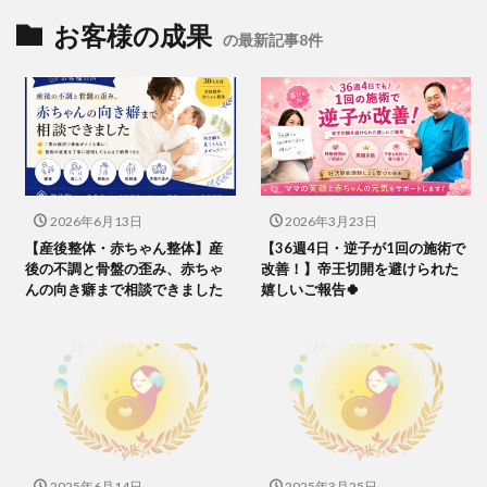
お客様の成果
の最新記事8件
2026年6月13日
2026年3月23日
【産後整体・赤ちゃん整体】産
【36週4日・逆子が1回の施術で
後の不調と骨盤の歪み、赤ちゃ
改善！】帝王切開を避けられた
んの向き癖まで相談できました
嬉しいご報告🍀
2025年6月14日
2025年3月25日