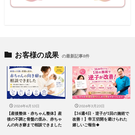
お客様の成果
の最新記事8件
2026年6月13日
2026年3月23日
【産後整体・赤ちゃん整体】産
【36週4日・逆子が1回の施術で
後の不調と骨盤の歪み、赤ちゃ
改善！】帝王切開を避けられた
んの向き癖まで相談できました
嬉しいご報告🍀