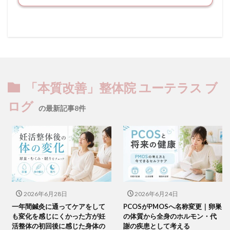
「本質改善」整体院 ユーテラス ブ
ログ
の最新記事8件
2026年6月28日
2026年6月24日
一年間鍼灸に通ってケアをして
PCOSがPMOSへ名称変更｜卵巣
も変化を感じにくかった方が妊
の体質から全身のホルモン・代
活整体の初回後に感じた身体の
謝の疾患として考える