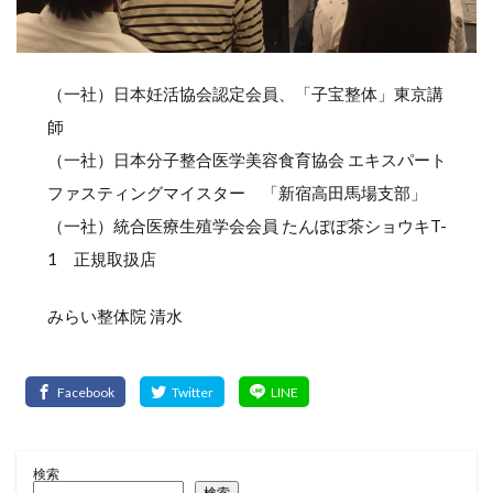
（一社）日本妊活協会認定会員、「子宝整体」東京講
師
（一社）日本分子整合医学美容食育協会 エキスパート
ファスティングマイスター 「新宿高田馬場支部」
（一社）統合医療生殖学会会員 たんぽぽ茶ショウキT-
1 正規取扱店
みらい整体院 清水
検索
検索