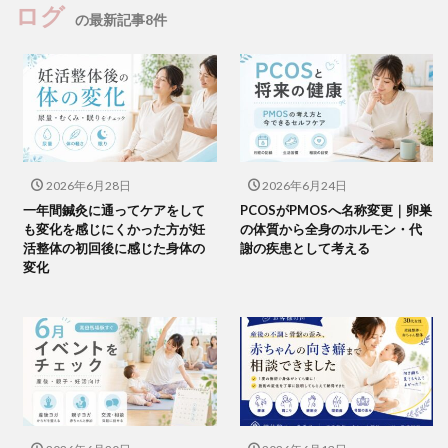
ログ
の最新記事8件
2026年6月28日
2026年6月24日
一年間鍼灸に通ってケアをして
PCOSがPMOSへ名称変更｜卵巣
も変化を感じにくかった方が妊
の体質から全身のホルモン・代
活整体の初回後に感じた身体の
謝の疾患として考える
変化