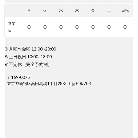
月
火
水
木
金
土
日祝
営業
◯
◯
◯
◯
◯
◯
◯
日
※月曜〜金曜 12:00~20:00
※土日祝日 10:00~18:00
※不定休（完全予約制）
〒169-0075
東京都新宿区高田馬場1丁目28-3 工新ビル703