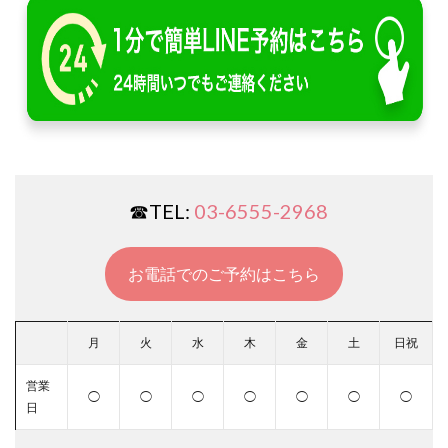
☎︎TEL:
03-6555-2968
お電話でのご予約はこちら
月
火
水
木
金
土
日祝
営業
◯
◯
◯
◯
◯
◯
◯
日