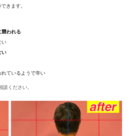
待できます。
に襲われる
ない
ない
われているようで辛い
相談ください。