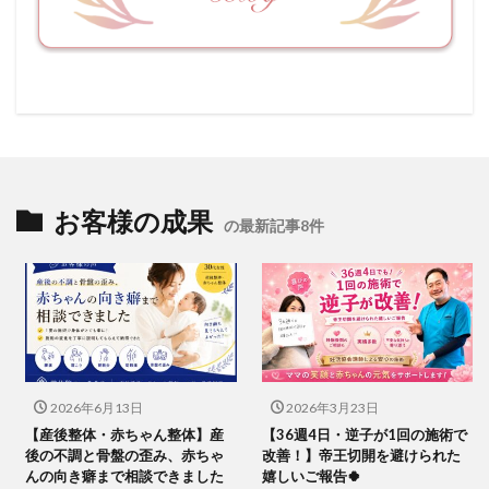
お客様の成果
の最新記事8件
2026年6月13日
2026年3月23日
【産後整体・赤ちゃん整体】産
【36週4日・逆子が1回の施術で
後の不調と骨盤の歪み、赤ちゃ
改善！】帝王切開を避けられた
んの向き癖まで相談できました
嬉しいご報告🍀