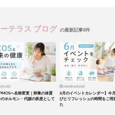
ユーテラス ブログ
の最新記事8件
6月24日
2026年6月20日
がPMOSへ名称変更｜卵巣の体質
6月のイベントカレンダー】今
身のホルモン・代謝の疾患として
びとリフレッシュの時間をご用
た