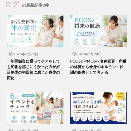
ログ
の最新記事8件
2026年6月28日
2026年6月24日
一年間鍼灸に通ってケアをして
PCOSがPMOSへ名称変更｜卵巣
も変化を感じにくかった方が妊
の体質から全身のホルモン・代
活整体の初回後に感じた身体の
謝の疾患として考える
変化
2026年6月20日
2026年6月13日