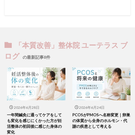
「本質改善」整体院 ユーテラス ブ
ログ
の最新記事8件
2026年6月28日
2026年6月24日
一年間鍼灸に通ってケアをして
PCOSがPMOSへ名称変更｜卵巣
も変化を感じにくかった方が妊
の体質から全身のホルモン・代
活整体の初回後に感じた身体の
謝の疾患として考える
変化