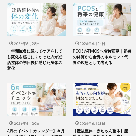
2026年6月28日
2026年6月24日
一年間鍼灸に通ってケアをして
PCOSがPMOSへ名称変更｜卵巣
も変化を感じにくかった方が妊
の体質から全身のホルモン・代
活整体の初回後に感じた身体の
謝の疾患として考える
変化
2026年6月20日
2026年6月13日
6月のイベントカレンダー】今月
【産後整体・赤ちゃん整体】産