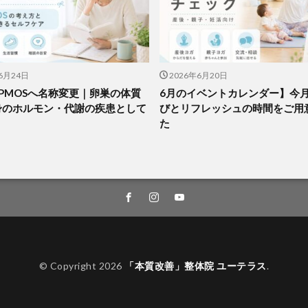
6月24日
2026年6月20日
がPMOSへ名称変更｜卵巣の体質
6月のイベントカレンダー】今
身のホルモン・代謝の疾患として
びとリフレッシュの時間をご用
た
© Copyright 2026
「本質改善」整体院 ユーテラス
.