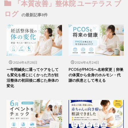
「本質改善」整体院 ユーテラス ブ
ログ
の最新記事8件
2026年6月28日
2026年6月24日
一年間鍼灸に通ってケアをして
PCOSがPMOSへ名称変更｜卵巣
も変化を感じにくかった方が妊
の体質から全身のホルモン・代
活整体の初回後に感じた身体の
謝の疾患として考える
変化