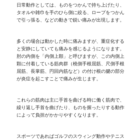
日常動作としては、ものをつかんで持ち上げたり、
タオルや雑巾を手のひら側に絞る、ロープをつかん
で引っ張る、などの動きで鋭い痛みが出現します。
多くの場合は動かした時に痛みますが、重症化する
と安静にしていても痛みを感じるようになります。
肘の内側を「内側上顆」と呼びますが、この内側上
顆に付着している筋肉群（橈側手根屈筋、尺側手根
屈筋、長掌筋、円回内筋など）の付け根の腱の部分
が炎症を起こすことで痛みが生じます。
これらの筋肉は主に手首を曲げる時に働く筋肉で、
繰り返し手首を曲げたり、ものを握ったりする動作
によって負担がかかりやすくなります。
スポーツであればゴルフのスウィング動作やテニス