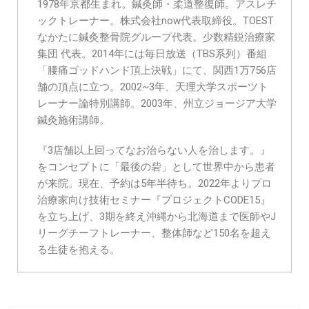
1978年京都生まれ。鍼灸師・柔道整復師。アスレチ
ックトレーナー。株式会社now代表取締役。TOEST
なかたに鍼灸整骨院グループ代表。少数精鋭治療家
集団 代表。2014年には毎日放送（TBS系列）番組
「腰痛ゴッドハンド頂上決戦」にて、関西1万756店
舗の頂点に立つ。2002~3年、天理大学スポーツト
レーナー論特別講師。2003年、州立ジョージア大学
鍼灸施術講師。
『3店舗以上回ってなお治らない人を治します。』
をコンセプトに「最後の砦」として世界中から患者
が来院。現在、予約は5年半待ち。2022年よりプロ
治療家向け技術セミナー『プロジェクトCODE15』
を立ち上げ、3期を終え沖縄から北海道まで医師やJ
リーグチーフトレーナー、整体師など150名を超え
る生徒を抱える。