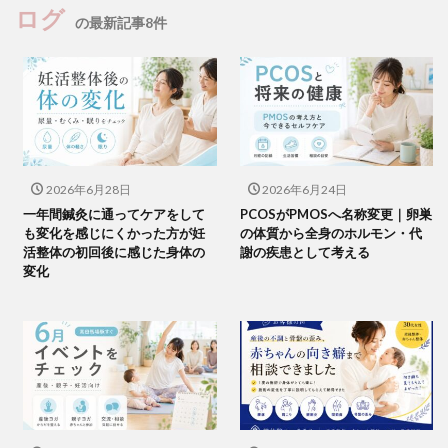
ログ
の最新記事8件
2026年6月28日
2026年6月24日
一年間鍼灸に通ってケアをして
PCOSがPMOSへ名称変更｜卵巣
も変化を感じにくかった方が妊
の体質から全身のホルモン・代
活整体の初回後に感じた身体の
謝の疾患として考える
変化