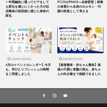
一年間鍼灸に通ってケアをして
PCOSがPMOSへ名称変更｜卵巣
も変化を感じにくかった方が妊
の体質から全身のホルモン・代
活整体の初回後に感じた身体の
謝の疾患として考える
変化
2026年6月20日
2026年6月13日
6月のイベントカレンダー】今月
【産後整体・赤ちゃん整体】産
も、学びとリフレッシュの時間
後の不調と骨盤の歪み、赤ちゃ
をご用意しました
んの向き癖まで相談できました