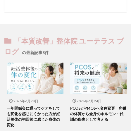
「本質改善」整体院 ユーテラス ブ
ログ
の最新記事8件
2026年6月28日
2026年6月24日
一年間鍼灸に通ってケアをして
PCOSがPMOSへ名称変更｜卵巣
も変化を感じにくかった方が妊
の体質から全身のホルモン・代
活整体の初回後に感じた身体の
謝の疾患として考える
変化