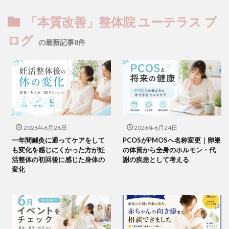
「本質改善」整体院 ユーテラス ブ
ログ
の最新記事8件
2026年6月28日
2026年6月24日
一年間鍼灸に通ってケアをして
PCOSがPMOSへ名称変更｜卵巣
も変化を感じにくかった方が妊
の体質から全身のホルモン・代
活整体の初回後に感じた身体の
謝の疾患として考える
変化