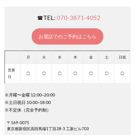
☎︎TEL:
070-3871-4052
お電話でのご予約はこちら
月
火
水
木
金
土
日祝
営業
◯
◯
◯
◯
◯
◯
◯
日
※月曜〜金曜 12:00~20:00
※土日祝日 10:00~18:00
※不定休（完全予約制）
〒169-0075
東京都新宿区高田馬場1丁目28-3 工新ビル703