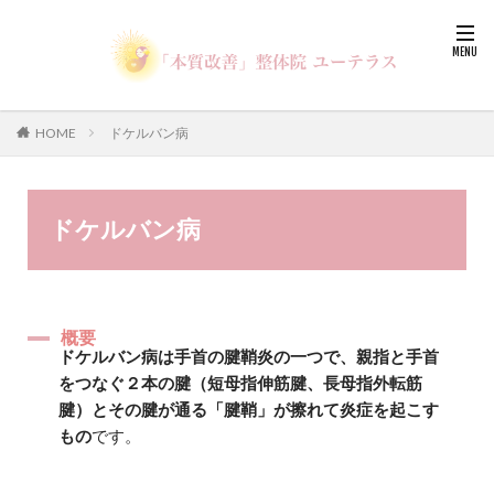
HOME
ドケルバン病
ドケルバン病
概要
ドケルバン病は手首の腱鞘炎の一つで、親指と手首
をつなぐ２本の腱（短母指伸筋腱、長母指外転筋
腱）とその腱が通る「腱鞘」が擦れて炎症を起こす
もの
です。