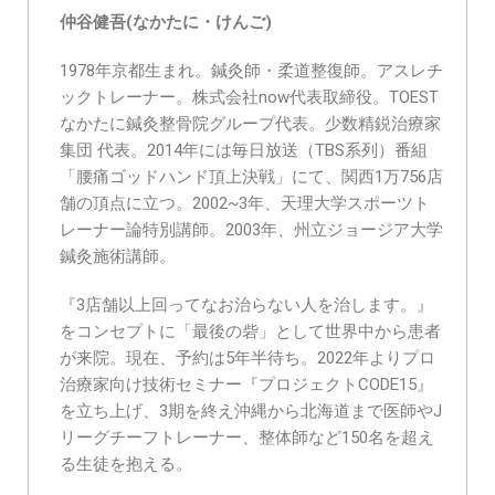
仲谷健吾(なかたに・けんご)
1978年京都生まれ。鍼灸師・柔道整復師。アスレチ
ックトレーナー。株式会社now代表取締役。TOEST
なかたに鍼灸整骨院グループ代表。少数精鋭治療家
集団 代表。2014年には毎日放送（TBS系列）番組
「腰痛ゴッドハンド頂上決戦」にて、関西1万756店
舗の頂点に立つ。2002~3年、天理大学スポーツト
レーナー論特別講師。2003年、州立ジョージア大学
鍼灸施術講師。
『3店舗以上回ってなお治らない人を治します。』
をコンセプトに「最後の砦」として世界中から患者
が来院。現在、予約は5年半待ち。2022年よりプロ
治療家向け技術セミナー『プロジェクトCODE15』
を立ち上げ、3期を終え沖縄から北海道まで医師やJ
リーグチーフトレーナー、整体師など150名を超え
る生徒を抱える。