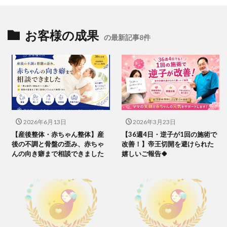
お客様の成果
の最新記事8件
2026年6月13日
2026年3月23日
【産後整体・赤ちゃん整体】産
【36週4日・逆子が1回の施術で
後の不調と骨盤の歪み、赤ちゃ
改善！】帝王切開を避けられた
んの向き癖まで相談できました
嬉しいご報告🍀