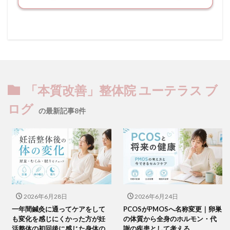
「本質改善」整体院 ユーテラス ブ
ログ
の最新記事8件
2026年6月28日
2026年6月24日
一年間鍼灸に通ってケアをして
PCOSがPMOSへ名称変更｜卵巣
も変化を感じにくかった方が妊
の体質から全身のホルモン・代
活整体の初回後に感じた身体の
謝の疾患として考える