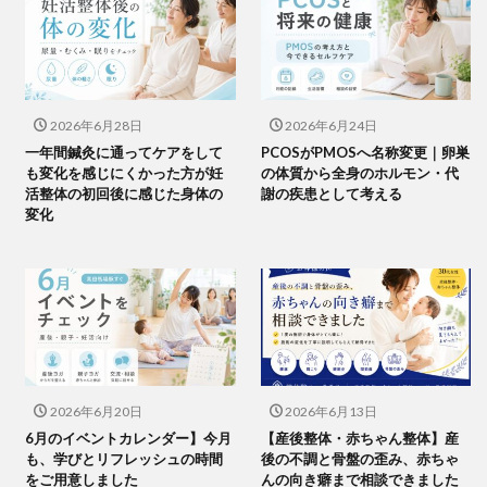
2026年6月28日
2026年6月24日
一年間鍼灸に通ってケアをして
PCOSがPMOSへ名称変更｜卵巣
も変化を感じにくかった方が妊
の体質から全身のホルモン・代
活整体の初回後に感じた身体の
謝の疾患として考える
変化
2026年6月20日
2026年6月13日
6月のイベントカレンダー】今月
【産後整体・赤ちゃん整体】産
も、学びとリフレッシュの時間
後の不調と骨盤の歪み、赤ちゃ
をご用意しました
んの向き癖まで相談できました