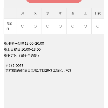
月
火
水
木
金
土
日祝
営業
◯
◯
◯
◯
◯
◯
◯
日
※月曜〜金曜 12:00~20:00
※土日祝日 10:00~18:00
※不定休（完全予約制）
〒169-0075
東京都新宿区高田馬場1丁目28-3 工新ビル703